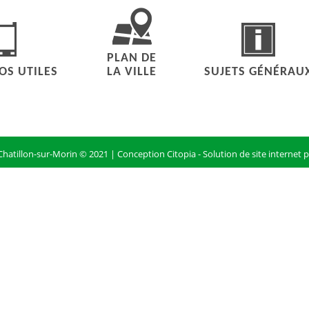
PLAN DE
S UTILES
LA VILLE
SUJETS GÉNÉRAU
hatillon-sur-Morin © 2021 |
Conception Citopia
-
Solution de site internet p