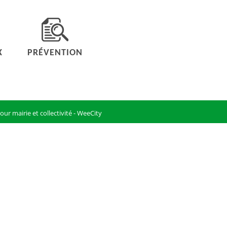
X
PRÉVENTION
our mairie et collectivité - WeeCity